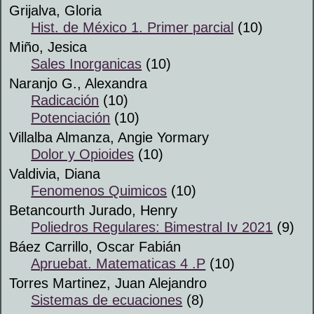
Grijalva, Gloria
Hist. de México 1. Primer parcial
(10)
Miño, Jesica
Sales Inorganicas
(10)
Naranjo G., Alexandra
Radicación
(10)
Potenciación
(10)
Villalba Almanza, Angie Yormary
Dolor y Opioides
(10)
Valdivia, Diana
Fenomenos Quimicos
(10)
Betancourth Jurado, Henry
Poliedros Regulares: Bimestral Iv 2021
(9)
Báez Carrillo, Oscar Fabián
Apruebat. Matematicas 4 .P
(10)
Torres Martinez, Juan Alejandro
Sistemas de ecuaciones
(8)