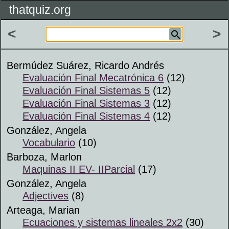
thatquiz.org
<
>
Bermúdez Suárez, Ricardo Andrés
Evaluación Final Mecatrónica 6
(12)
Evaluación Final Sistemas 5
(12)
Evaluación Final Sistemas 3
(12)
Evaluación Final Sistemas 4
(12)
González, Angela
Vocabulario
(10)
Barboza, Marlon
Maquinas II EV- IIParcial
(17)
González, Angela
Adjectives
(8)
Arteaga, Marian
Ecuaciones y sistemas lineales 2x2
(30)