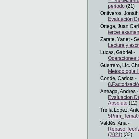
*** 4to.Matem
periodo
(21)
Ontiveros, Jonat
Evaluación D
Ortega, Juan Car
tercer examen
Zarate, Yanet
- Se
Lectura y esc
Lucas, Gabriel
-
Operaciones b
Guerrero, Lic. Chr
Metodología I
Conde, Carlota
-
8.Factorizac
Arteaga, Andres
-
Evaluacion De
Absoluto
(12)
Trella López, Ant
5Prim_Tema02
Valdés, Ana
-
Repaso Teoría
(2021)
(33)