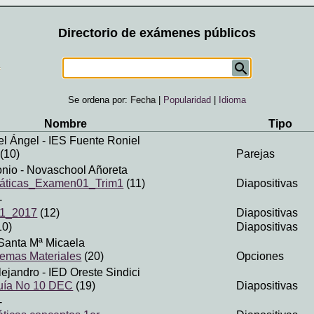
Directorio de exámenes públicos
Se ordena por:
Fecha
|
Popularidad
|
Idioma
Nombre
Tipo
el Ángel
- IES Fuente Roniel
(10)
Parejas
onio
- Novaschool Añoreta
áticas_Examen01_Trim1
(11)
Diapositivas
-
T1_2017
(12)
Diapositivas
10)
Diapositivas
Santa Mª Micaela
stemas Materiales
(20)
Opciones
lejandro
- IED Oreste Sindici
uía No 10 DEC
(19)
Diapositivas
-