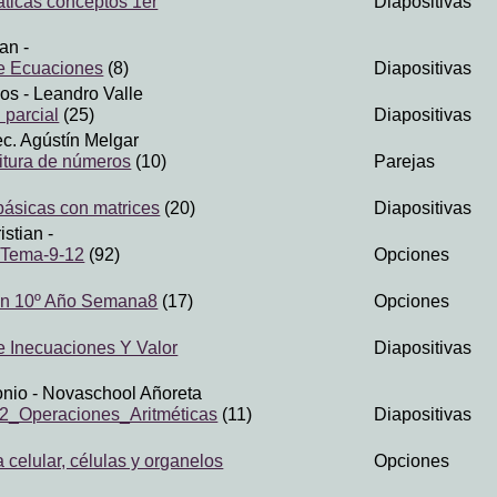
áticas conceptos 1er
Diapositivas
han
-
e Ecuaciones
(8)
Diapositivas
los
- Leandro Valle
 parcial
(25)
Diapositivas
c. Agústín Melgar
ritura de números
(10)
Parejas
ásicas con matrices
(20)
Diapositivas
istian
-
 Tema-9-12
(92)
Opciones
ión 10º Año Semana8
(17)
Opciones
 Inecuaciones Y Valor
Diapositivas
onio
- Novaschool Añoreta
_Operaciones_Aritméticas
(11)
Diapositivas
 celular, células y organelos
Opciones