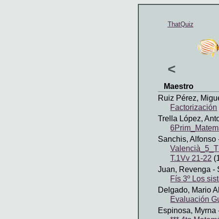
ThatQuiz
<
Maestro
Ruiz Pérez, Migu
Factorización
Trella López, Ant
6Prim_Matem
Sanchis, Alfonso
Valencià_5_
T.1Vv 21-22
(
Juan, Revenga
- 
Fís 3º Los si
Delgado, Mario A
Evaluación G
Espinosa, Myrna