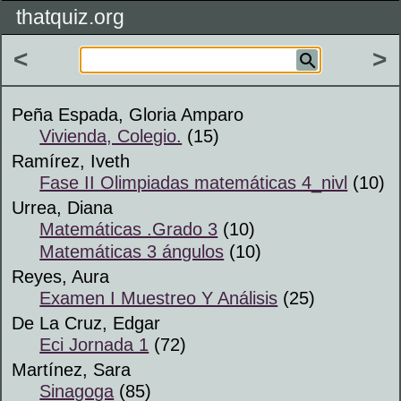
thatquiz.org
<
>
Peña Espada, Gloria Amparo
Vivienda, Colegio.
(15)
Ramírez, Iveth
Fase II Olimpiadas matemáticas 4_nivl
(10)
Urrea, Diana
Matemáticas .Grado 3
(10)
Matemáticas 3 ángulos
(10)
Reyes, Aura
Examen I Muestreo Y Análisis
(25)
De La Cruz, Edgar
Eci Jornada 1
(72)
Martínez, Sara
Sinagoga
(85)