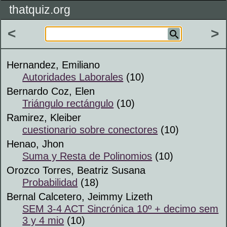
thatquiz.org
<
>
Hernandez, Emiliano
Autoridades Laborales
(10)
Bernardo Coz, Elen
Triángulo rectángulo
(10)
Ramirez, Kleiber
cuestionario sobre conectores
(10)
Henao, Jhon
Suma y Resta de Polinomios
(10)
Orozco Torres, Beatriz Susana
Probabilidad
(18)
Bernal Calcetero, Jeimmy Lizeth
SEM 3-4 ACT Sincrónica 10º + decimo sem
3 y 4 mio
(10)