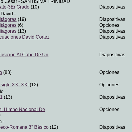
io César
- SANTISIMA TRINIDAD
ate-3Er Grado
(10)
Diapositivas
 David
-
itágoras
(19)
Diapositivas
itágoras
(6)
Opciones
itagoras
(13)
Diapositivas
cuaciones David Cortez
Diapositivas
Posición Al Cabo De Un
Diapositivas
o
(83)
Opciones
 siglo XX- XXI
(12)
Opciones
do
-
 1
(13)
Diapositivas
el Himno Nacional De
Opciones
)
a
-
reco-Romana 3° Básico
(12)
Diapositivas