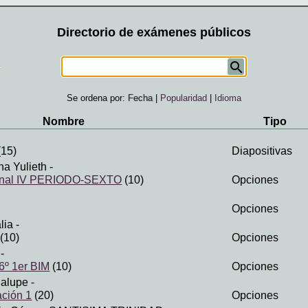
Directorio de exámenes públicos
Se ordena por:
Fecha
|
Popularidad
|
Idioma
Nombre
Tipo
(15)
Diapositivas
na Yulieth
-
Final IV PERIODO-SEXTO
(10)
Opciones
Opciones
lia
-
(10)
Opciones
-
º 1er BIM
(10)
Opciones
dalupe
-
ación 1
(20)
Opciones