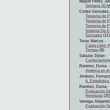
Mayuri Perez, Jul
Semana 30-M
Cortez Gonzalez,
Teorema de P
Teorema de P
Teorema de P
Sistema De E
Gonzalez
(11)
Tovar, Marcos
-
Caida Libre: 
Tiempo
(8)
Salazar, Dylan
-
Confucianism
Ramirez, Dunia
-
América en el
Jiménez, Fernan
6_Estadística
Ramirez, Dunia
-
Evaluacion D
Honduras
(20
Venega, Alejandr
Evaluación G