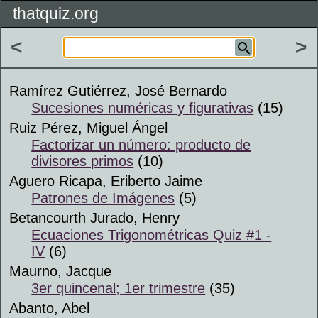
thatquiz.org
<
>
Ramírez Gutiérrez, José Bernardo
Sucesiones numéricas y figurativas
(15)
Ruiz Pérez, Miguel Ángel
Factorizar un número: producto de
divisores primos
(10)
Aguero Ricapa, Eriberto Jaime
Patrones de Imágenes
(5)
Betancourth Jurado, Henry
Ecuaciones Trigonométricas Quiz #1 -
IV
(6)
Maurno, Jacque
3er quincenal; 1er trimestre
(35)
Abanto, Abel