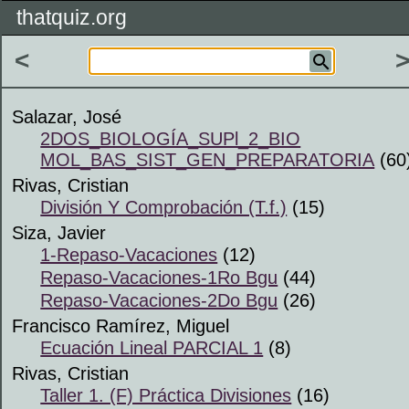
thatquiz.org
<
Salazar, José
2DOS_BIOLOGÍA_SUPl_2_BIO
MOL_BAS_SIST_GEN_PREPARATORIA
(60
Rivas, Cristian
División Y Comprobación (T.f.)
(15)
Siza, Javier
1-Repaso-Vacaciones
(12)
Repaso-Vacaciones-1Ro Bgu
(44)
Repaso-Vacaciones-2Do Bgu
(26)
Francisco Ramírez, Miguel
Ecuación Lineal PARCIAL 1
(8)
Rivas, Cristian
Taller 1. (F) Práctica Divisiones
(16)