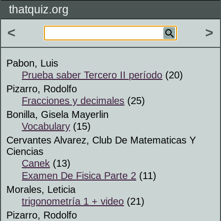
thatquiz.org
<
>
Pabon, Luis
Prueba saber Tercero II período
(20)
Pizarro, Rodolfo
Fracciones y decimales
(25)
Bonilla, Gisela Mayerlin
Vocabulary
(15)
Cervantes Alvarez, Club De Matematicas Y
Ciencias
Canek
(13)
Examen De Fisica Parte 2
(11)
Morales, Leticia
trigonometría 1 + video
(21)
Pizarro, Rodolfo