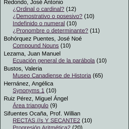
Redondo, José Antonio
¿Ordinal o cardinal?
(12)
¿Demostrativo o posesivo?
(10)
Indefinido o numeral
(10)
¿Pronombre o determinante?
(11)
Bohórquez Puentes, José Noé
Compound Nouns
(10)
Lezama, Juan Manuel
Ecuación general de la parábola
(10)
Bustos, Valeria
Museo Canadiense de Historia
(65)
Hernánez, Angélica
Synonyms 1
(10)
Ruiz Pérez, Miguel Ángel
Área triangulo
(9)
Sifuentes Ocaña, Prof. Willian
RECTAS //s Y SECANTE2
(10)
Progresión Aritmética2
(20)