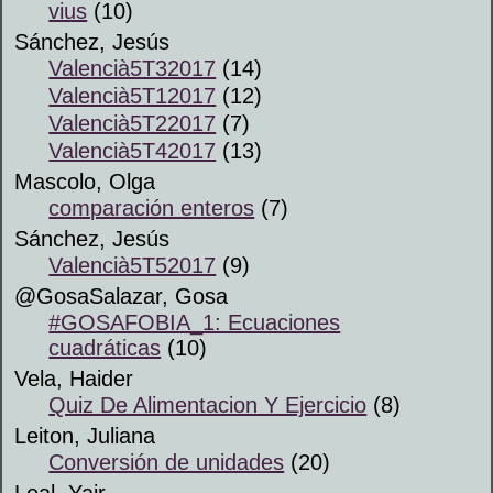
vius
(10)
Sánchez, Jesús
Valencià5T32017
(14)
Valencià5T12017
(12)
Valencià5T22017
(7)
Valencià5T42017
(13)
Mascolo, Olga
comparación enteros
(7)
Sánchez, Jesús
Valencià5T52017
(9)
@GosaSalazar, Gosa
#GOSAFOBIA_1: Ecuaciones
cuadráticas
(10)
Vela, Haider
Quiz De Alimentacion Y Ejercicio
(8)
Leiton, Juliana
Conversión de unidades
(20)