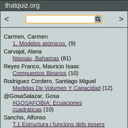
thatquiz.org
<
>
Carmen, Carmen
1. Modelos atómicos.
(9)
Carvajal, Alana
Nassau, Bahamas
(81)
Reyes Franco, Mauricio Isaac
Compuestos Binarios
(10)
Rodriguez Cordero, Santiago Miguel
Medidas De Volumen Y Capacidad
(12)
@GosaSalazar, Gosa
#GOSAFOBIA: Ecuaciones
cuadráticas
(10)
Sanchis, Alfonso
T.1 Estructura i funcions dels éssers