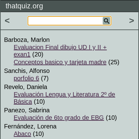
thatquiz.org
<
>
Barboza, Marlon
Evaluacion Final dibujo UD I y II +
exan1
(20)
Conceptos basico y tarjeta madre
(25)
Sanchis, Alfonso
porfolio 6
(7)
Revelo, Daniela
Evaluación Lengua y Literatura 2º de
Básica
(10)
Panezo, Sabrina
Evaluación de 6to grado de EBG
(10)
Fernández, Lorena
Abaco
(10)