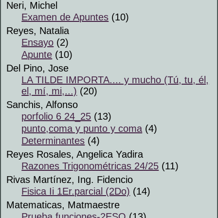
Neri, Michel
Examen de Apuntes
(10)
Reyes, Natalia
Ensayo
(2)
Apunte
(10)
Del Pino, Jose
LA TILDE IMPORTA.... y mucho (Tú, tu, él,
el, mí, mi,...)
(20)
Sanchis, Alfonso
porfolio 6 24_25
(13)
punto,coma y punto y coma
(4)
Determinantes
(4)
Reyes Rosales, Angelica Yadira
Razones Trigonométricas 24/25
(11)
Rivas Martínez, Ing. Fidencio
Fisica Ii 1Er.parcial (2Do)
(14)
Matematicas, Matmaestre
Prueba funciones-2ESO
(13)