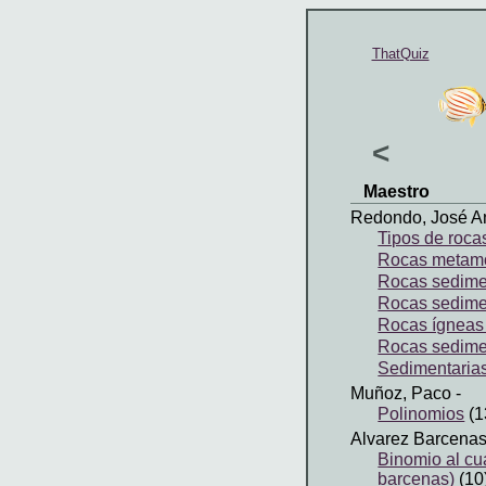
ThatQuiz
<
Maestro
Redondo, José A
Tipos de roca
Rocas metamó
Rocas sediment
Rocas sediment
Rocas ígneas
Rocas sedime
Sedimentaria
Muñoz, Paco
-
Polinomios
(1
Alvarez Barcena
Binomio al cu
barcenas)
(10