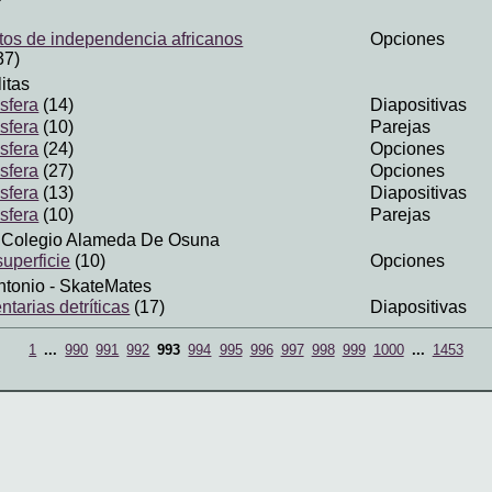
os de independencia africanos
Opciones
37)
itas
sfera
(14)
Diapositivas
sfera
(10)
Parejas
sfera
(24)
Opciones
sfera
(27)
Opciones
sfera
(13)
Diapositivas
sfera
(10)
Parejas
 Colegio Alameda De Osuna
uperficie
(10)
Opciones
ntonio
- SkateMates
tarias detríticas
(17)
Diapositivas
1
...
990
991
992
993
994
995
996
997
998
999
1000
...
1453