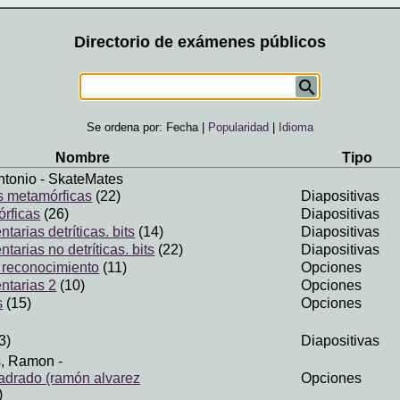
Directorio de exámenes públicos
Se ordena por:
Fecha
|
Popularidad
|
Idioma
Nombre
Tipo
ntonio
- SkateMates
s metamórficas
(22)
Diapositivas
rficas
(26)
Diapositivas
arias detríticas. bits
(14)
Diapositivas
arias no detríticas. bits
(22)
Diapositivas
 reconocimiento
(11)
Opciones
ntarias 2
(10)
Opciones
s
(15)
Opciones
3)
Diapositivas
s, Ramon
-
adrado (ramón alvarez
Opciones
)