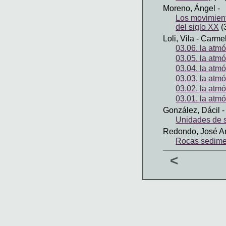
Moreno, Ángel
-
Los movimient
del siglo XX
(
Loli, Vila
- Carmel
03.06. la atmó
03.05. la atmó
03.04. la atmó
03.03. la atmó
03.02. la atmó
03.01. la atmó
González, Dácil
-
Unidades de s
Redondo, José A
Rocas sedimen
<