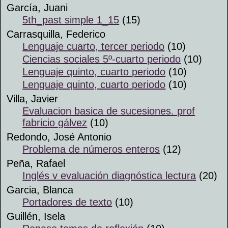
García, Juani
5th_past simple 1_15
(15)
Carrasquilla, Federico
Lenguaje cuarto, tercer periodo
(10)
Ciencias sociales 5º-cuarto periodo
(10)
Lenguaje quinto, cuarto periodo
(10)
Lenguaje quinto, cuarto periodo
(10)
Villa, Javier
Evaluacion basica de sucesiones. prof
fabricio gálvez
(10)
Redondo, José Antonio
Problema de números enteros
(12)
Peña, Rafael
Inglés v evaluación diagnóstica lectura
(20)
Garcia, Blanca
Portadores de texto
(10)
Guillén, Isela