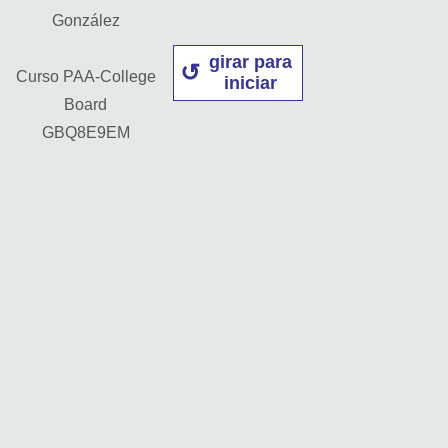
González
girar para
Curso PAA-College
iniciar
Board
GBQ8E9EM