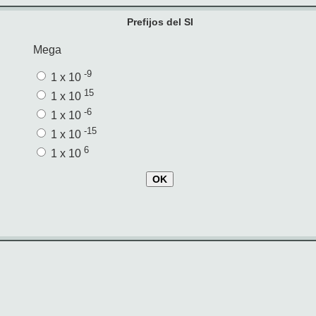
Prefijos del SI
Mega
-9
1 x 10
15
1 x 10
-6
1 x 10
-15
1 x 10
6
1 x 10
OK