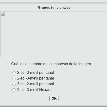
Grupos funcionales
Cuál es el nombre del compuesto de la imagen
2-etil-3-metil pentanol
2-etil-3-metil pentanal
3-etil-2-metil pentanal
2-etil-3-metil Hexanal
OK