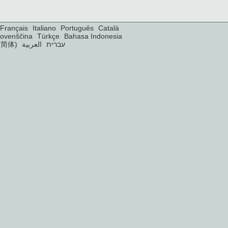
Français
Italiano
Português
Català
lovenščina
Türkçe
Bahasa Indonesia
(简体)
العربية
עברית