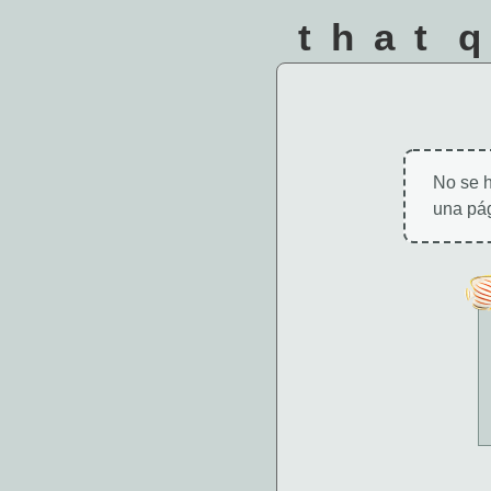
that 
No se h
una pág