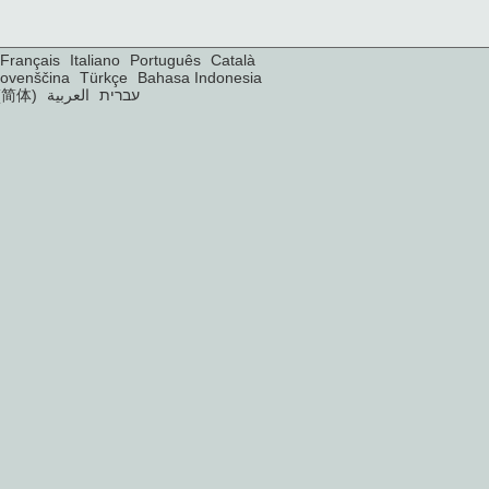
Français
Italiano
Português
Català
lovenščina
Türkçe
Bahasa Indonesia
(简体)
العربية
עברית