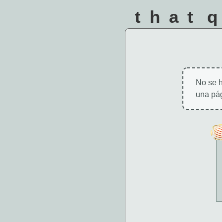
that 
No se h
una pág