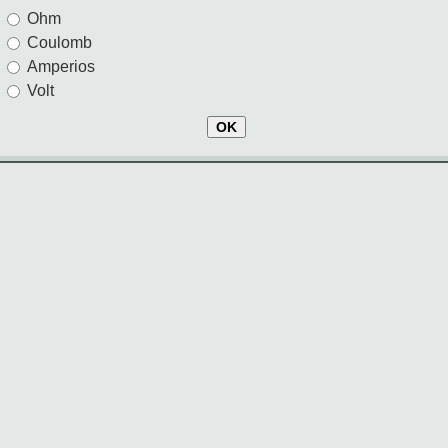
Ohm
Coulomb
Amperios
Volt
OK