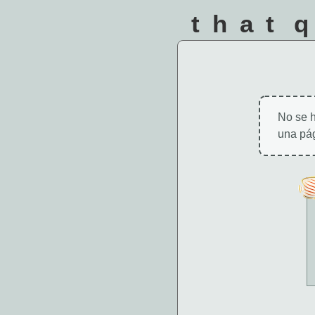
that 
No se h
una pág