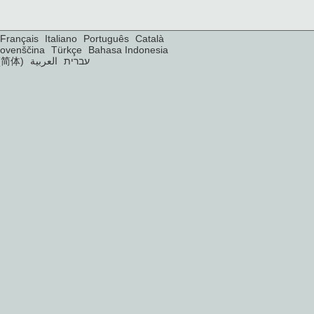
Français
Italiano
Português
Català
lovenščina
Türkçe
Bahasa Indonesia
(简体)
العربية
עברית