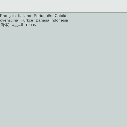
Français
Italiano
Português
Català
lovenščina
Türkçe
Bahasa Indonesia
(简体)
العربية
עברית