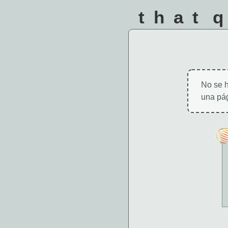
that 
No se h
una pág