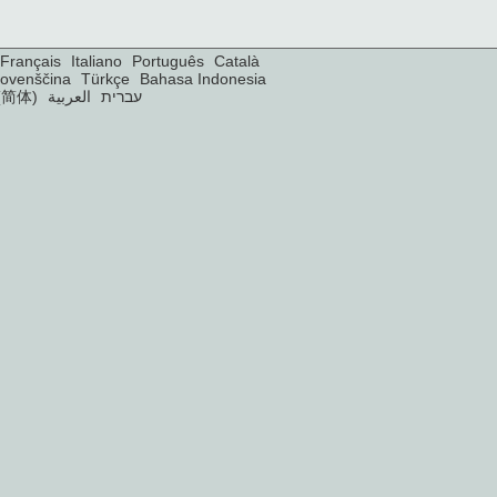
Français
Italiano
Português
Català
lovenščina
Türkçe
Bahasa Indonesia
(简体)
العربية
עברית