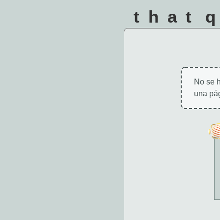
that 
No se h
una pág