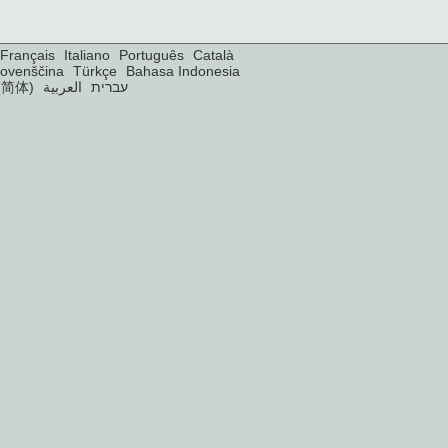
Français
Italiano
Português
Català
lovenščina
Türkçe
Bahasa Indonesia
(简体)
العربية
עברית