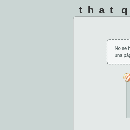
that 
No se h
una pág