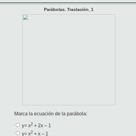
Parábolas. Traslación_1
Marca la ecuación de la parábola:
2
y= x
+ 2x – 1
2
y= x
+ x – 1