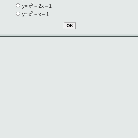
2
y= x
– 2x – 1
2
y= x
– x – 1
OK