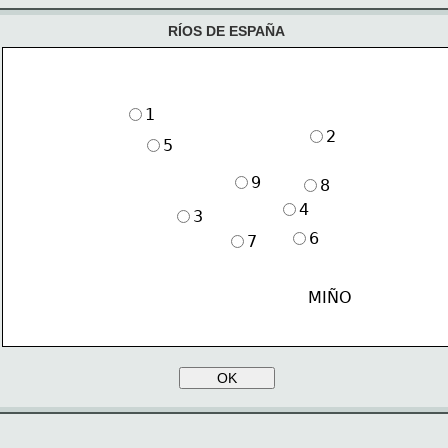
RÍOS DE ESPAÑA
1
2
5
9
8
4
3
6
7
MIÑO
OK