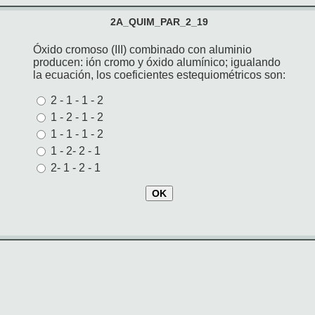
2A_QUIM_PAR_2_19
Óxido cromoso (III) combinado con aluminio
producen: ión cromo y óxido alumínico; igualando
la ecuación, los coeficientes estequiométricos son:
2 - 1 - 1 - 2
1 - 2 - 1 - 2
1 - 1 - 1 - 2
1 - 2- 2 - 1
2- 1 - 2 - 1
OK