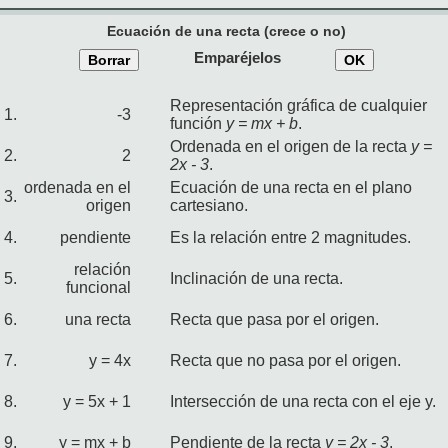
Ecuación de una recta (crece o no)
Emparéjelos
Borrar
OK
Representación gráfica de cualquier
1.
-3
función
y = mx + b
.
Ordenada en el origen de la recta
y =
2.
2
2x - 3
.
ordenada en el
Ecuación de una recta en el plano
3.
origen
cartesiano.
4.
pendiente
Es la relación entre 2 magnitudes.
relación
5.
Inclinación de una recta.
funcional
6.
una recta
Recta que pasa por el origen.
7.
y = 4x
Recta que no pasa por el origen.
8.
y = 5x + 1
Intersección de una recta con el eje y.
9.
y = mx + b
Pendiente de la recta
y = 2x - 3
.