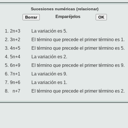
Sucesiones numéricas (relacionar)
Emparéjelos
Borrar
OK
1.
2n+3
La variación es 5.
2.
3n+2
El término que precede el primer término es 1.
3.
4n+5
El término que precede el primer término es 5.
4.
5n+4
La variación es 2.
5.
6n+9
El término que precede el primer término es 9.
6.
7n+1
La variación es 9.
7.
9n+6
La variación es 1.
8.
n+7
El término que precede el primer término es 2.