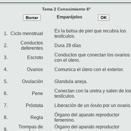
Tema 2 Conocimiento 6º
Emparéjelos
Borrar
OK
Es la bolsa de piel que recubra los
1.
Ciclo menstrual
testículos.
Conductos
2.
Dura 28 días
deferentes
Conductos que conectan los ovarios
3.
Escroto
con el útero.
4.
Ovarios
Comunica el útero con el exterior.
5.
Ovulación
Glandula aneja.
Conectan con la uretra y salen de lo
6.
Pene
testículos.
7.
Próstata
Liberación de un óvulo por un ovario
Órgano del aparato reproductor
8.
Regla
femenino.
Trompas de
Órgano del aparato reproductor
9.