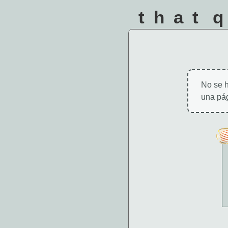
that 
No se h
una pág