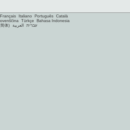
Français
Italiano
Português
Català
lovenščina
Türkçe
Bahasa Indonesia
(简体)
العربية
עברית