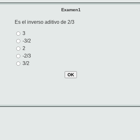
Examen1
Es el inverso aditivo de 2/3
3
-3/2
2
-2/3
3/2
OK