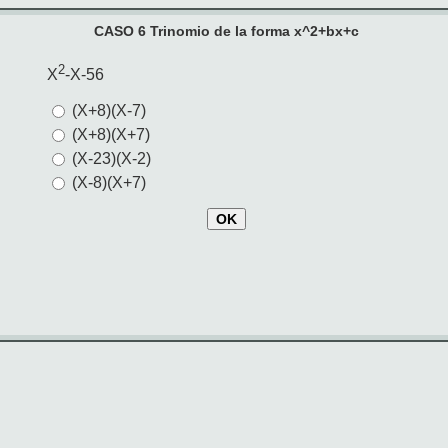
CASO 6 Trinomio de la forma x^2+bx+c
2
X
-X-56
(X+8)(X-7)
(X+8)(X+7)
(X-23)(X-2)
(X-8)(X+7)
OK