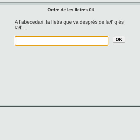
Ordre de les lletres 04
A l'abecedari, la lletra que va després de la/l' q és
la/l' ...
OK