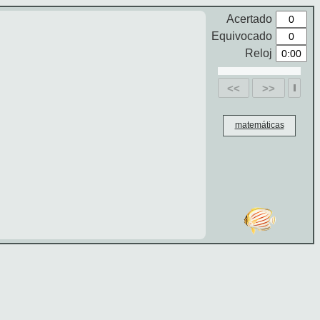
Acertado
Equivocado
Reloj
<<
>>
matemáticas