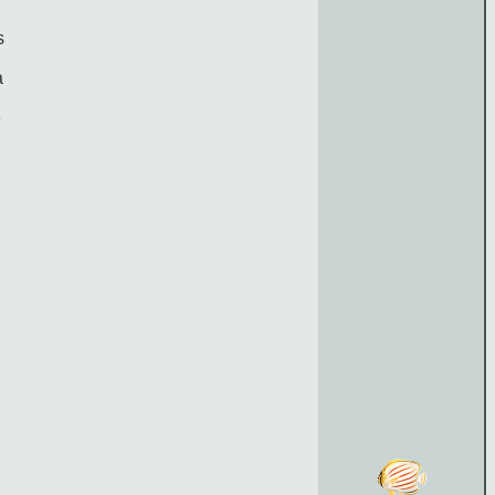
s
a
e