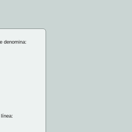
se denomina:
línea: