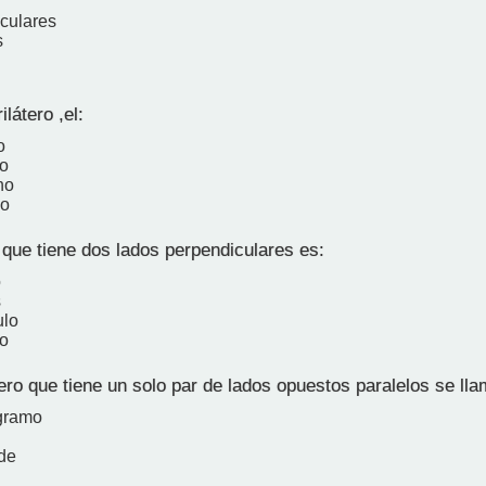
culares
s
látero ,el:
o
o
no
no
 que tiene dos lados perpendiculares es:
o
s
ulo
ro
ero que tiene un solo par de lados opuestos paralelos se lla
gramo
de