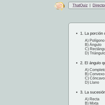
ThatQuiz
|
Directo
1.
La porción 
A) Polígono
B) Ángulo
C) Rectáng
D) Triángul
2.
El ángulo q
A) Complet
B) Convexo
C) Cóncavo
D) Llano
3.
La sucesión
A) Recta
B) Mixta