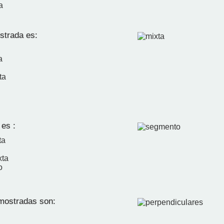
a
strada es:
a
ta
 es :
ta
xta
o
mostradas son: