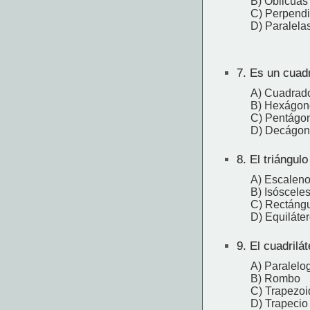
B) Oblicuas
C) Perpendi
D) Paralela
7.
Es un cuadri
A) Cuadrad
B) Hexágon
C) Pentágo
D) Decágo
8.
El triángulo
A) Escalen
B) Isóscele
C) Rectáng
D) Equiláte
9.
El cuadrilát
A) Paralelo
B) Rombo
C) Trapezoi
D) Trapecio