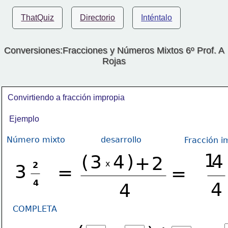
ThatQuiz
Directorio
Inténtalo
Conversiones:Fracciones y Números Mixtos 6º Prof. A
Rojas
Convirtiendo a fracción impropia
Ejemplo
Número mixto
desarrollo
Fracción i
1
)
4
(
3  4
+
2
x
2
3
=
=
4
4
4
COMPLETA