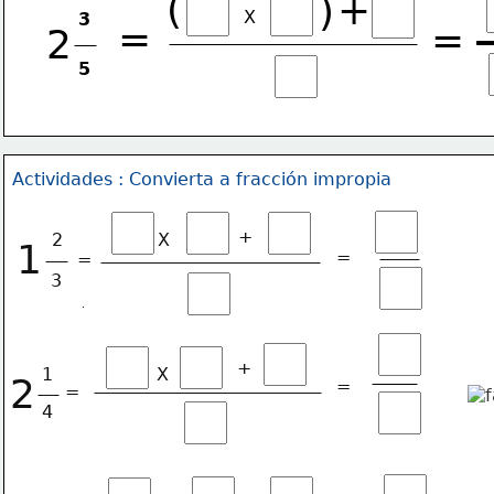
(
+
)
X
3
=
=
2
5
Actividades : Convierta a fracción impropia
+
2
X
1
=
=
3
+
1
X
2
=
=
4