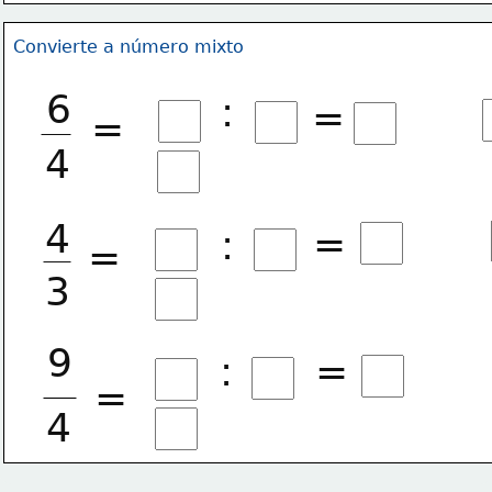
Convierte a número mixto
6
:
=
=
4
4
=
:
=
3
9
:
=
=
4