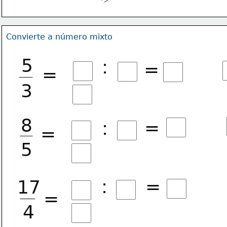
Convierte a número mixto
5
:
=
=
3
8
=
:
=
5
:
=
17
=
4