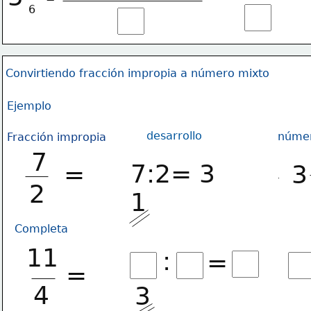
6
Convirtiendo fracción impropia a número mixto
Ejemplo
desarrollo
númer
Fracción impropia
7
7:2= 3
=
3
2
1
Completa
11
:
=
=
4
3