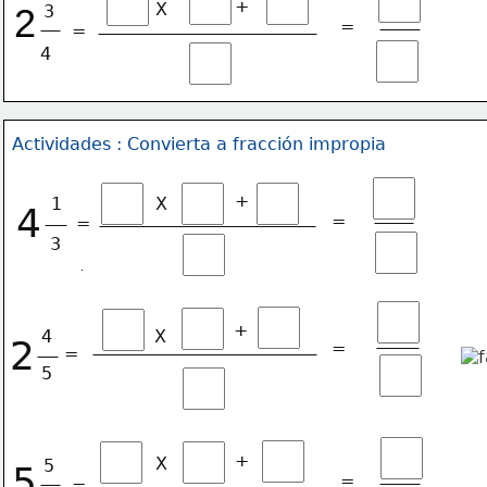
+
X
2
3
=
=
4
Actividades : Convierta a fracción impropia
+
1
X
4
=
=
3
+
4
X
2
=
=
5
+
X
5
5
=
=