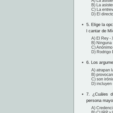
A) La asiste
B) La asiste
C) La entrev
D) El direct
5.
Elige la op
l cantar de M
A) El Rey - X
B) Ninguna 
C) Anónimo 
D) Rodrigo 
6.
Los argumen
A) atrapan l
B) provocan
C) son irónic
D) incluyen
7.
¿Cuáles de
persona mayo
A) Credencia
B) CURP y