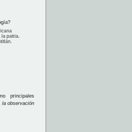
ogía?
ricana
la patria.
itlán.
o principales
a, la observación