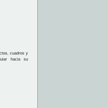
ctos, cuadros y
uiar hacia su