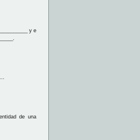
es__________ y e
_____.
….
entidad de una