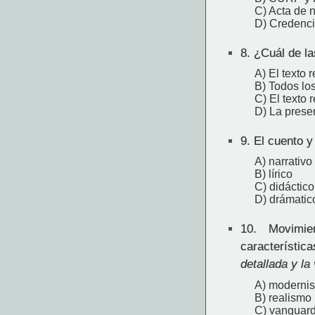
C) Acta de n
D) Credenci
8.
¿Cuál de las
A) El texto 
B) Todos los
C) El texto 
D) La prese
9.
El cuento y
A) narrativo
B) lírico
C) didáctico
D) drámatic
10.
Movimien
característic
detallada y la
A) moderni
B) realismo
C) vanguar