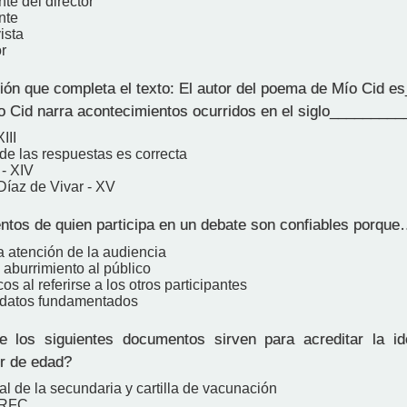
nte del director
nte
ista
or
ción que completa el texto: El autor del poema de Mío Cid 
ío Cid narra acontecimientos ocurridos en el siglo_________
III
de las respuestas es correcta
- XIV
Díaz de Vivar - XV
tos de quien participa en un debate son confiables porque
a atención de la audiencia
 aburrimiento al público
os al referirse a los otros participantes
 datos fundamentados
 los siguientes documentos sirven para acreditar la id
r de edad?
l de la secundaria y cartilla de vacunación
 RFC