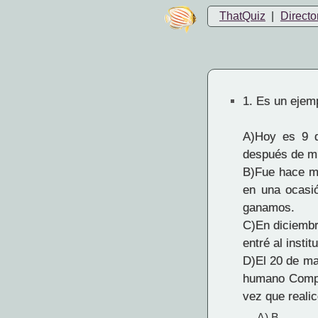
ThatQuiz
|
Directo
1.
Es un ejemp
A)Hoy es 9 d
después de mu
B)Fue hace m
en una ocasi
ganamos.
C)En diciembre
entré al insti
D)El 20 de ma
humano Compro
vez que reali
A) B