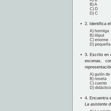
B) A
C) D
D) C
2.
Identifica e
A) hormiga
B) liliput
C) enorme
D) pequeña
3.
Escrito en 
escenas, co
representació
A) guión de 
B) novela
C) cuento
D) didáctico
4.
Encuentra e
La asistente d