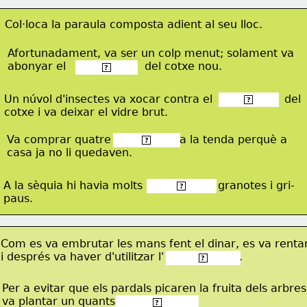
Col·loca la paraula composta adient al seu lloc.
Afortunadament, va ser un colp menut; solament va
abonyar el                       del cotxe nou.
 para-xocs 
?
Un núvol d'insectes va xocar contra el                     del
 parabrisa 
?
cotxe i va deixar el vidre brut.
Va comprar quatre                    a la tenda perquè a
 torcamans 
?
casa ja no li quedaven.
A la sèquia hi havia molts                    , granotes i gri-
 capgrossos 
?
paus.
Com es va embrutar les mans fent el dinar, es va rentar
i després va haver d'utilitzar l'                      .
 eixugamans 
?
Per a evitar que els pardals picaren la fruita dels arbres
va plantar un quants                       .
 espantaocells 
?