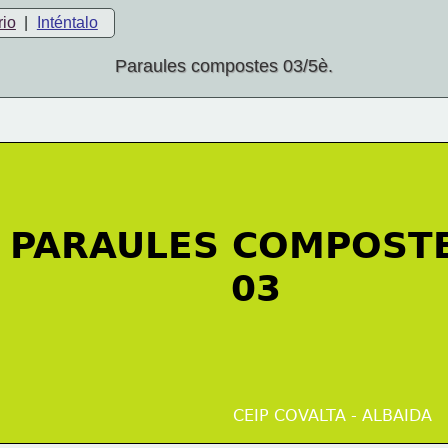
rio
|
Inténtalo
Paraules compostes 03/5è.
PARAULES COMPOST
                 03
CEIP COVALTA - ALBAIDA