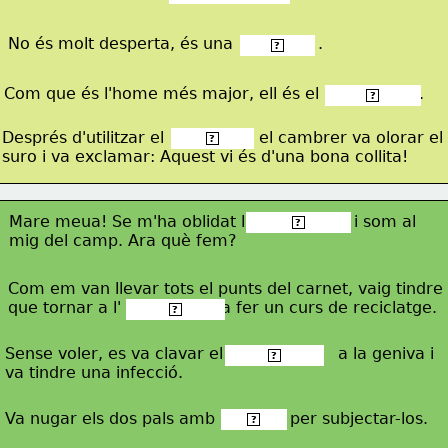
No és molt desperta, és una                 .
 figa-flor 
?
Com que és l'home més major, ell és el                    .
 capdanser 
?
Després d'utilitzar el                 , el cambrer va olorar el 
 llevataps 
?
suro i va exclamar: Aquest vi és d'una bona collita!
Mare meua! Se m'ha oblidat l'                     i som al 
 obrellaunes 
?
mig 
del camp. Ara què fem?
Com em van llevar tots el punts del carnet, vaig tindre
que tornar a l'                    a fer un curs de reciclatge.
 autoescola 
?
Sense voler, es va clavar el                       a la geniva 
i 
 furgadents 
?
va tindre una infecció.
Va nugar els dos pals amb               per subjectar-los.
 filferro 
?