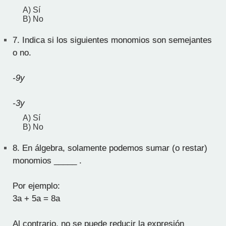
A) Sí
B) No
7.
Indica si los siguientes monomios son semejantes
o no.
-9y
-3y
A) Sí
B) No
8.
En álgebra, solamente podemos sumar (o restar)
monomios _____ .
Por ejemplo:
3a + 5a = 8a
Al contrario, no se puede reducir la expresión