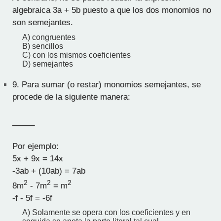
algebraica 3a + 5b puesto a que los dos monomios no
son semejantes.
A) congruentes
B) sencillos
C) con los mismos coeficientes
D) semejantes
9.
Para sumar (o restar) monomios semejantes, se
procede de la siguiente manera:
_____
Por ejemplo:
5x + 9x = 14x
-3ab + (10ab) = 7ab
2
2
2
8m
- 7m
= m
-f - 5f = -6f
A) Solamente se opera con los coeficientes y en