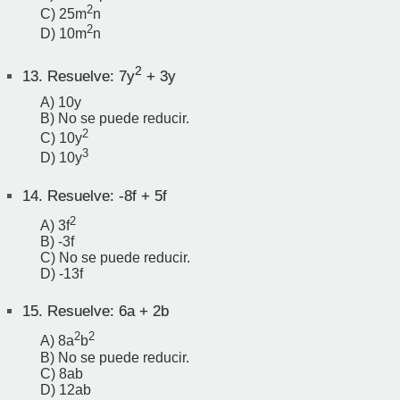
2
C) 25m
n
2
D) 10m
n
2
13.
Resuelve: 7y
+ 3y
A) 10y
B) No se puede reducir.
2
C) 10y
3
D) 10y
14.
Resuelve: -8f + 5f
2
A) 3f
B) -3f
C) No se puede reducir.
D) -13f
15.
Resuelve: 6a + 2b
2
2
A) 8a
b
B) No se puede reducir.
C) 8ab
D) 12ab