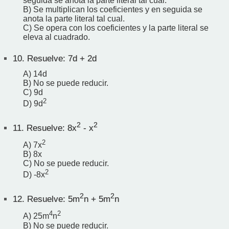
seguida se anota la parte literal tal cual.
B) Se multiplican los coeficientes y en seguida se
anota la parte literal tal cual.
C) Se opera con los coeficientes y la parte literal se
eleva al cuadrado.
10.
Resuelve: 7d + 2d
A) 14d
B) No se puede reducir.
C) 9d
2
D) 9d
2
2
11.
Resuelve: 8x
- x
2
A) 7x
B) 8x
C) No se puede reducir.
2
D) -8x
2
2
12.
Resuelve: 5m
n + 5m
n
4
2
A) 25m
n
B) No se puede reducir.