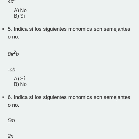
4d
A) No
B) Sí
5.
Indica si los siguientes monomios son semejantes
o no.
2
8a
b
-ab
A) Sí
B) No
6.
Indica si los siguientes monomios son semejantes
o no.
5m
2n