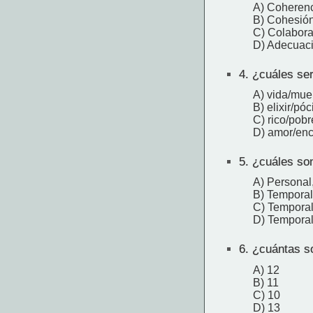
A) Coheren
B) Cohesió
C) Colabora
D) Adecuac
4.
¿cuáles ser
A) vida/mue
B) elixir/pó
C) rico/pobr
D) amor/en
5.
¿cuáles son 
A) Personal
B) Temporal
C) Temporal
D) Temporal
6.
¿cuántas so
A) 12
B) 11
C) 10
D) 13