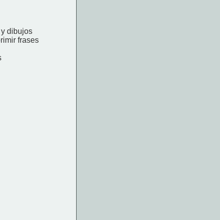
y dibujos
imir frases
s