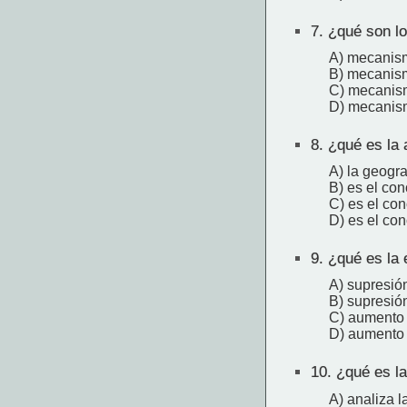
7.
¿qué son lo
A) mecanism
B) mecanism
C) mecanism
D) mecanism
8.
¿qué es la 
A) la geogra
B) es el con
C) es el con
D) es el con
9.
¿qué es la e
A) supresión
B) supresió
C) aumento 
D) aumento d
10.
¿qué es la 
A) analiza l