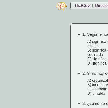
ThatQuiz
|
Directo
1.
Según el cap
A) significa
escrita.
B) significa
cocinada
C) significa
D) signific
2.
Si no hay c
A) organiza
B) incompre
C) entendib
D) amable
3.
¿cómo se or