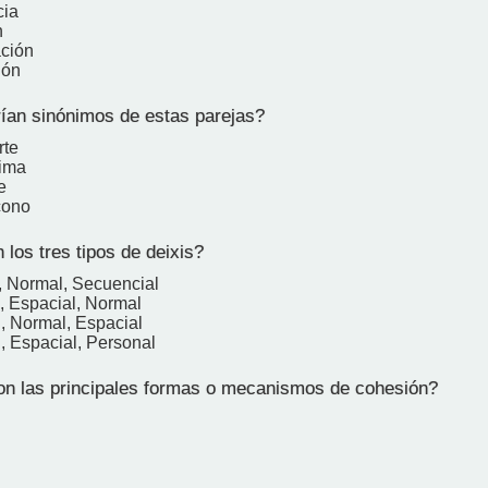
cia
n
ción
ión
ían sinónimos de estas parejas?
rte
cima
e
cono
los tres tipos de deixis?
, Normal, Secuencial
, Espacial, Normal
, Normal, Espacial
, Espacial, Personal
n las principales formas o mecanismos de cohesión?