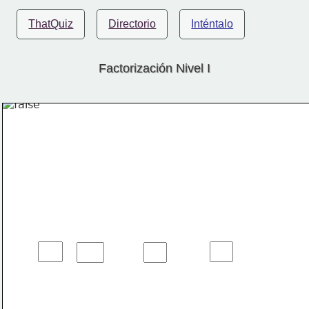
ThatQuiz
Directorio
Inténtalo
Factorización Nivel I