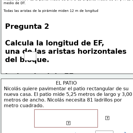
medio de DT. 
Todas las aristas de la pirámide miden 12 m de longitud 
Pregunta 2
Calcula la longitud de EF, 
una de las aristas horizontales 
del bloque. 
La longitud de EF es 
                                   EL PATIO
Nicolás quiere pavimentar el patio rectangular de su
igual a__________     m
nueva casa. El patio mide 5,25 metros de largo y 3,00
metros de ancho. Nicolás necesita 81 ladrillos por
metro cuadrado.
3,00 m
?
5,25 m
?