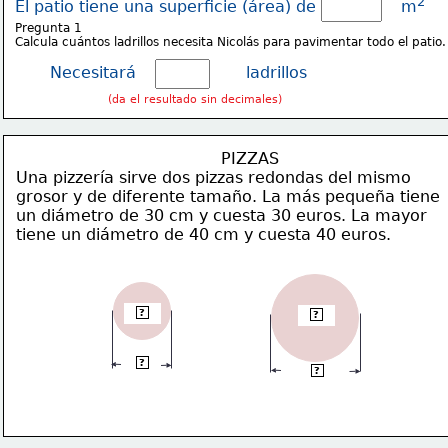
2
El patio tiene una superficie (área) de                 m
Pregunta 1
Calcula cuántos ladrillos necesita Nicolás para pavimentar todo el patio.
Necesitará                      ladrillos
(da el resultado sin decimales)
                                         PIZZAS
Una pizzería sirve dos pizzas redondas del mismo
grosor y de diferente tamaño. La más pequeña tiene
un diámetro de 30 cm y cuesta 30 euros. La mayor
tiene un diámetro de 40 cm y cuesta 40 euros.
30 €
40 €
?
?
30 cm
?
40 cm
?