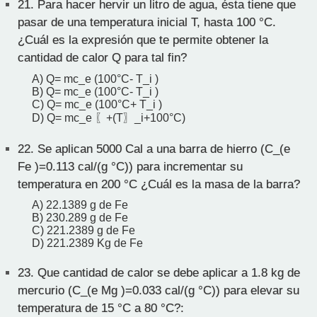
21.
Para hacer hervir un litro de agua, ésta tiene que
pasar de una temperatura inicial T, hasta 100 °C.
¿Cuál es la expresión que te permite obtener la
cantidad de calor Q para tal fin?
A) Q= mc_e (100°C- T_i )
B) Q= mc_e (100°C- T_i )
C) Q= mc_e (100°C+ T_i )
D) Q= mc_e 〖+(T〗_i+100°C)
22.
Se aplican 5000 Cal a una barra de hierro (C_(e
Fe )=0.113 cal/(g °C)) para incrementar su
temperatura en 200 °C ¿Cuál es la masa de la barra?
A) 22.1389 g de Fe
B) 230.289 g de Fe
C) 221.2389 g de Fe
D) 221.2389 Kg de Fe
23.
Que cantidad de calor se debe aplicar a 1.8 kg de
mercurio (C_(e Mg )=0.033 cal/(g °C)) para elevar su
temperatura de 15 °C a 80 °C?: