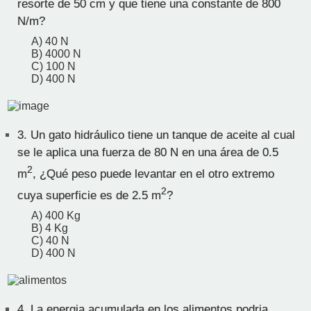
resorte de 50 cm y que tiene una constante de 800
N/m?
A) 40 N
B) 4000 N
C) 100 N
D) 400 N
3.
Un gato hidráulico tiene un tanque de aceite al cual
se le aplica una fuerza de 80 N en una área de 0.5
2
m
, ¿Qué peso puede levantar en el otro extremo
2
cuya superficie es de 2.5 m
?
A) 400 Kg
B) 4 Kg
C) 40 N
D) 400 N
4.
La energia acumulada en los alimentos podria