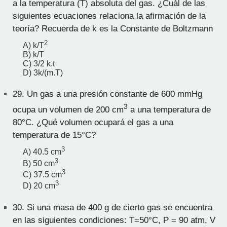
a la temperatura (T) absoluta del gas. ¿Cuál de las
siguientes ecuaciones relaciona la afirmación de la
teoría? Recuerda de k es la Constante de Boltzmann
2
A) k/T
B) k/T
C) 3/2 k.t
D) 3k/(m.T)
29.
Un gas a una presión constante de 600 mmHg
3
ocupa un volumen de 200 cm
a una temperatura de
80°C. ¿Qué volumen ocupará el gas a una
temperatura de 15°C?
3
A) 40.5 cm
3
B) 50 cm
3
C) 37.5 cm
3
D) 20 cm
30.
Si una masa de 400 g de cierto gas se encuentra
en las siguientes condiciones: T=50°C, P = 90 atm, V