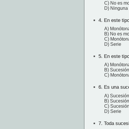
C) No es m
D) Ninguna
4.
En este tipo
A) Monótona
B) No es m
C) Monóton
D) Serie
5.
En este tipo
A) Monótona
B) Sucesión
C) Monóton
6.
Es una suce
A) Sucesión
B) Sucesión
C) Sucesió
D) Serie
7.
Toda sucesi