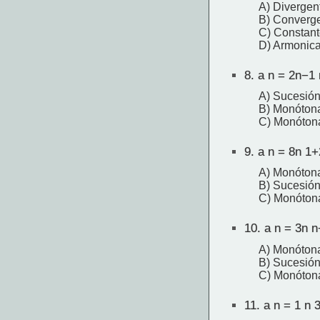
A) Divergen
B) Converg
C) Constant
D) Armonic
8.
a n = 2n−1 
A) Sucesión
B) Monóton
C) Monóton
9.
a n = 8n 1+
A) Monótona
B) Sucesión
C) Monóton
10.
a n = 3n n
A) Monóton
B) Sucesión
C) Monóton
11.
a n = 1 n 