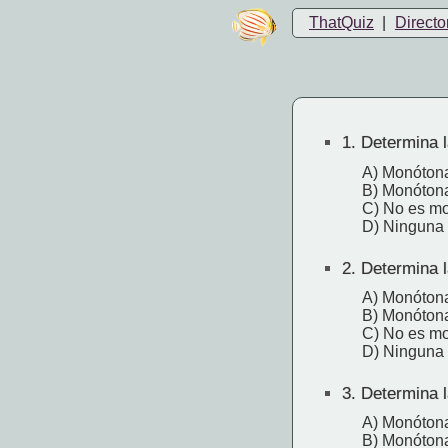
ThatQuiz
|
Directo
1.
Determina l
A) Monótona
B) Monótona
C) No es m
D) Ninguna
2.
Determina l
A) Monótona
B) Monóton
C) No es m
D) Ninguna
3.
Determina l
A) Monótona
B) Monóton