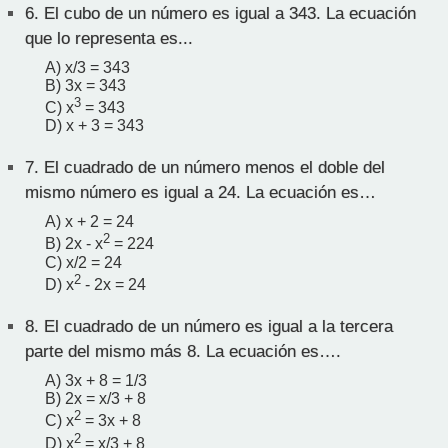
6.
El cubo de un número es igual a 343. La ecuación
que lo representa es...
A) x/3 = 343
B) 3x = 343
3
C) x
= 343
D) x + 3 = 343
7.
El cuadrado de un número menos el doble del
mismo número es igual a 24. La ecuación es…
A) x + 2 = 24
2
B) 2x - x
= 224
C) x/2 = 24
2
D) x
- 2x = 24
8.
El cuadrado de un número es igual a la tercera
parte del mismo más 8. La ecuación es….
A) 3x + 8 = 1/3
B) 2x = x/3 + 8
2
C) x
= 3x + 8
2
D) x
= x/3 + 8