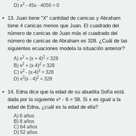
2
D) x
- 45x - 4050 = 0
13.
Juan tiene “X” cantidad de canicas y Abraham
tiene 4 canicas menos que Juan. El cuadrado del
número de canicas de Juan más el cuadrado del
número de canicas de Abraham es 328. ¿Cuál de las
siguientes ecuaciones modela la situación anterior?
2
2
A) x
+ (x + 4)
= 328
2
2
B) x
+ (x-4)
= 328
2
2
C) x
- (x-4)
= 328
2
2
D) x
(x - 4)
= 328
14.
Edna dice que la edad de su abuelita Sofía está
dada por la siguiente x² - 6 = 58. Si x es igual a la
edad de Edna, ¿cuál es la edad de ella?
A) 6 años
B) 8 años
C) 64 años
D) 52 años