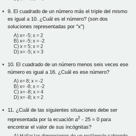
9.
El cuadrado de un número más el triple del mismo
es igual a 10. ¿Cuál es el número? (son dos
soluciones representadas por "x")
A) x= -5; x = 2
B) x= -5; x = -2
C) x = 5; x = 2
D) x= -5; x = 3
10.
El cuadrado de un número menos seis veces ese
número es igual a 16. ¿Cuál es ese número?
A) x= 8; x = -2
B) x= -8; x = -2
C) x= -8; x = 4
D) x= -8; x = 2
11.
¿Cuál de las siguientes situaciones debe ser
2
representada por la ecuación a
- 25 = 0 para
encontrar el valor de sus incógnitas?
A) Hallar las dimensiones de un rectángulo sabiendo