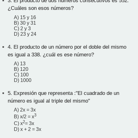
3.
El producto de dos números consecutivos es 552.
¿Cuáles son esos números?
A) 15 y 16
B) 30 y 31
C) 2 y 3
D) 23 y 24
4.
El producto de un número por el doble del mismo
es igual a 338. ¿cuál es ese número?
A) 13
B) 120
C) 100
D) 1000
5.
Expresión que representa :"El cuadrado de un
número es igual al triple del mismo"
A) 2x = 3x
3
B) x/2 = x
2
C) x
= 3x
D) x + 2 = 3x