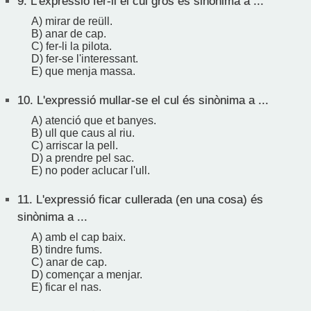
9.
L'expressió fer-li el cul gros és sinònima a ...
A) mirar de reüll.
B) anar de cap.
C) fer-li la pilota.
D) fer-se l'interessant.
E) que menja massa.
10.
L'expressió mullar-se el cul és sinònima a ...
A) atenció que et banyes.
B) ull que caus al riu.
C) arriscar la pell.
D) a prendre pel sac.
E) no poder aclucar l'ull.
11.
L'expressió ficar cullerada (en una cosa) és
sinònima a ...
A) amb el cap baix.
B) tindre fums.
C) anar de cap.
D) començar a menjar.
E) ficar el nas.