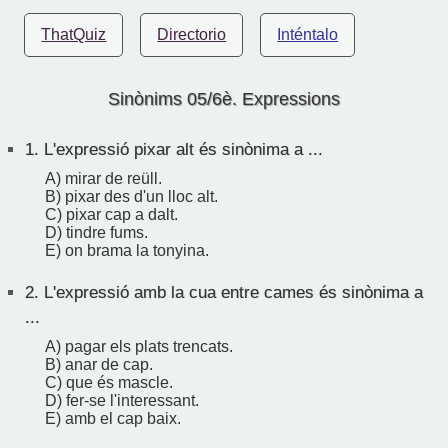
ThatQuiz
Directorio
Inténtalo
Sinònims 05/6è. Expressions
1.
L'expressió pixar alt és sinònima a ...
A) mirar de reüll.
B) pixar des d'un lloc alt.
C) pixar cap a dalt.
D) tindre fums.
E) on brama la tonyina.
2.
L'expressió amb la cua entre cames és sinònima a
...
A) pagar els plats trencats.
B) anar de cap.
C) que és mascle.
D) fer-se l'interessant.
E) amb el cap baix.