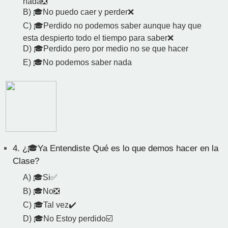
nada❎
B) 🎓No puedo caer y perder❌
C) 🎓Perdido no podemos saber aunque hay que
esta despierto todo el tiempo para saber❌
D) 🎓Perdido pero por medio no se que hacer
E) 🎓No podemos saber nada
4.
¿🎓Ya Entendiste Qué es lo que demos hacer en la
Clase?
A) 🎓Si✅
B) 🎓No❎
C) 🎓Tal vez✔️
D) 🎓No Estoy perdido☑️