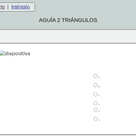
rio
|
Inténtalo
AGUÍA 2 TRIÁNGULOS
.
,
.
.
.
.