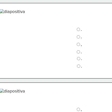
.
.
,
.
.
.
,