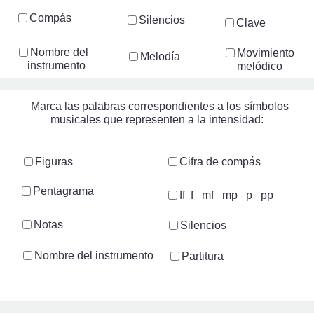
Compás
Silencios
Clave
Nombre del
Movimiento
Melodía
    instrumento
     melódico
Marca las palabras correspondientes a los símbolos
       musicales que representen a la intensidad:
Figuras
Cifra de compás
Pentagrama
ff  f   mf   mp   p   pp
Notas
Silencios
Nombre del instrumento
Partitura