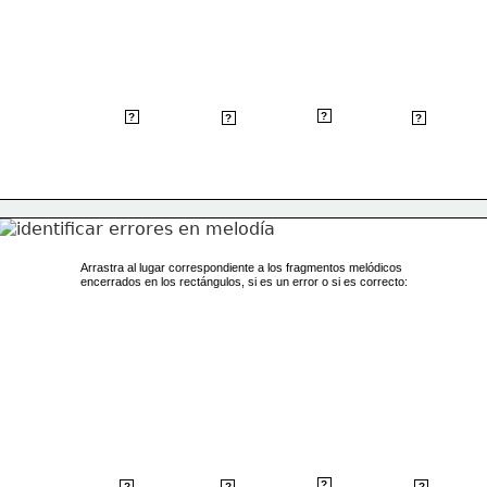
    Grado
     Grado
     Salto
      Salto
?
?
  conjunto
   conjunto
?
?
ascendente
descendente
ascendente
descendente
Arrastra al lugar correspondiente a los fragmentos melódicos
encerrados en los rectángulos, si es un error o si es correcto: 
Error: Grado
 conjunto en
Error: doble
?
Correcto 1
Correcto 2
   el mismo
?
?
?