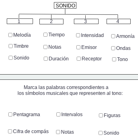
SONIDO
1
2
3
4
Tiempo
Melodía
Intensidad
Armonía
Timbre
Notas
Emisor
Ondas
Sonido
Duración
Receptor
Tono
     Marca las palabras correspondientes a
los símbolos musicales que representen al tono:
Pentagrama
Intervalos
Figuras
Cifra de compás
Notas
Sonido