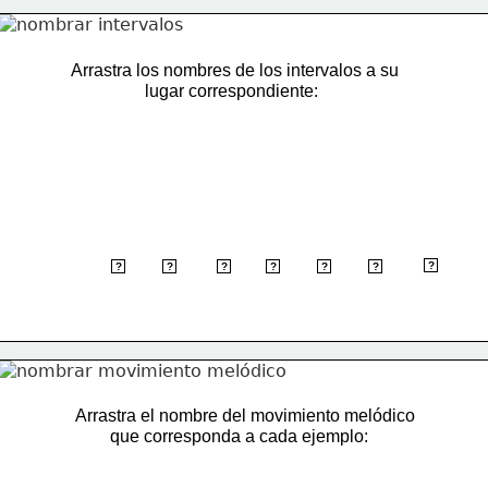
Arrastra los nombres de los intervalos a su
                 lugar correspondiente:
3a Desc.
?
3a Asc.
2a Asc.
4a Desc.
7a Asc.
6a Desc.
4a Asc.
?
?
?
?
?
?
Arrastra el nombre del movimiento melódico
        que corresponda a cada ejemplo: