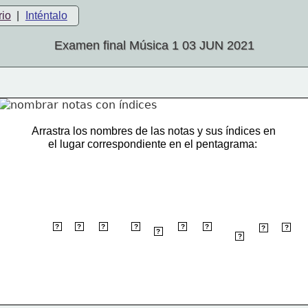
rio
|
Inténtalo
Examen final Música 1 03 JUN 2021
Arrastra los nombres de las notas y sus índices en
      el lugar correspondiente en el pentagrama:
Sol6
Mi6
Si5
La5
Do6
Fa5
?
?
?
?
?
?
Re6
?
Sol5
?
Mi5
?
Do5
?