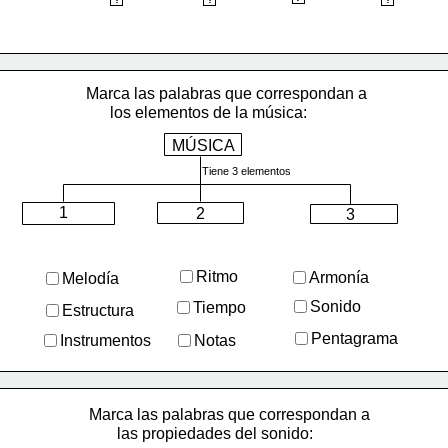
      salto
 sentido que
    el salto
Marca las palabras que correspondan a
      los elementos de la música:
MÚSICA
Tiene 3 elementos
1
2
3
Ritmo
Armonía
Melodía
Sonido
Tiempo
Estructura
Pentagrama
Instrumentos
Notas
Marca las palabras que correspondan a
       las propiedades del sonido: