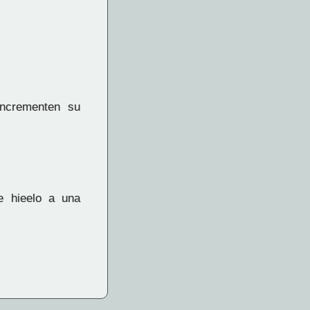
encrementen su
e hieelo a una