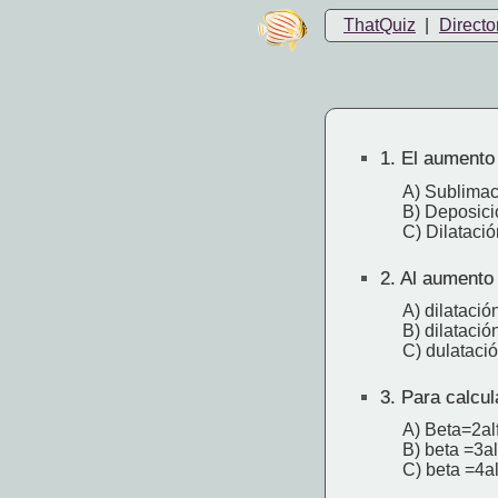
ThatQuiz
|
Directo
1.
El aumento 
A) Sublimac
B) Deposici
C) Dilatació
2.
Al aumento d
A) dilatación
B) dilatació
C) dulatació
3.
Para calcula
A) Beta=2al
B) beta =3al
C) beta =4al